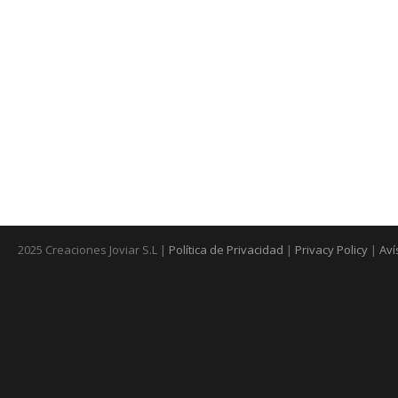
2025 Creaciones Joviar S.L |
Política de Privacidad
|
Privacy Policy
|
Aví